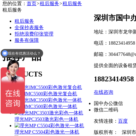
您的位置：
首页
>
租后服务
>
租后服务
租后服务
深圳市国中
租后服务
全保抄表服务
地址：深圳市龙华新区
拒绝浪费印张管理
服务有保障
电话：18823414958 
现在有优惠活动么？
推荐
产品
邮箱：304477648@q
提供全面的设备租
PRODUCTS
18823414958
在线咨询
理光IMC5500彩色激光复合机
国中办公微信
理光IMC3500彩色激光一体机
微信二维码
理光MPC3503激光彩色一体机
友情连接：
百度
理光MP C5504彩色激光一体机
版权所有： 深圳市国中办公设