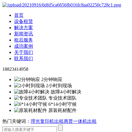
首页
设备租赁
解决方案
新闻资讯
租后服务
成功案例
关于我们
联系我们
18823414958
2分钟响应
2小时到现场
故障4小时解决
专业技术团队
6*14小时守候
原装耗材配件
热门关键词：
理光复印机出租
惠普一体机出租