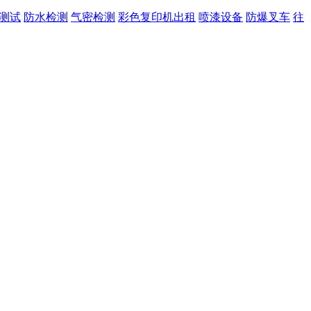
测试
防水检测
气密检测
彩色复印机出租
喷漆设备
防爆叉车
往