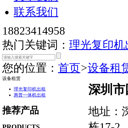
联系我们
18823414958
热门关键词：
理光复印机
您的位置：
首页
>
设备租
设备租赁
深圳市
理光复印机出租
惠普一体机出租
地址：
推荐
产品
栋17-2
PRODUCTS