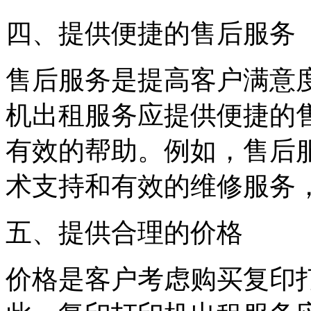
四、提供便捷的售后服务
售后服务是提高客户满意
机出租服务应提供便捷的
有效的帮助。例如，售后
术支持和有效的维修服务
五、提供合理的价格
价格是客户考虑购买复印