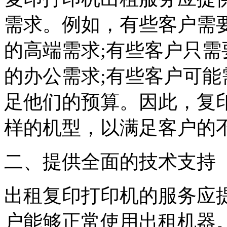
需求。例如，有些客户需
的高端需求;有些客户只
的办公需求;有些客户可
足他们的预算。因此，复
样的机型，以满足客户的
二、提供全面的技术支持
出租复印打印机的服务应
户能够正常使用出租机器