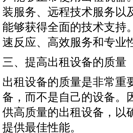
装服务、远程技术服务以
能够获得全面的技术支持
速反应、高效服务和专业
三、提高出租设备的质量
出租设备的质量是非常重
备，而不是自己的设备。
供高质量的出租设备，以
提供最佳性能。